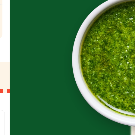
l
g
g