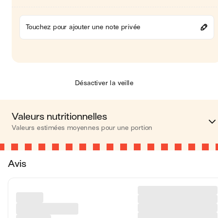
Touchez pour ajouter une note privée
Désactiver la veille
Valeurs nutritionnelles
Valeurs estimées moyennes pour une portion
Calories
407 kca
Avis
Matières grasses
41 
Glucides
2 