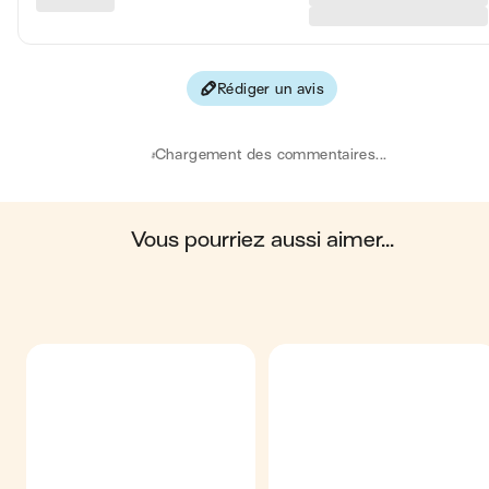
Protéines
7 
Fibres
2 
Rédiger un avis
Les valeurs sont basées sur une estimation moyenne pour une
portion. Toutes les informations nutritionnelles présentées sur Jo
sont uniquement à titre informatif. Si vous avez des préoccupation
Chargement des commentaires...
ou des questions concernant votre santé, veuillez consulter un
professionnel de la santé.
en moyenne, une portion de la recette "
Pesto maison
" contient :
407 calories ; 41 g de matières grasses ; 2 g de glucides ; 7 g de
protéines ; 2 g de fibres.
vous pourriez aussi aimer...