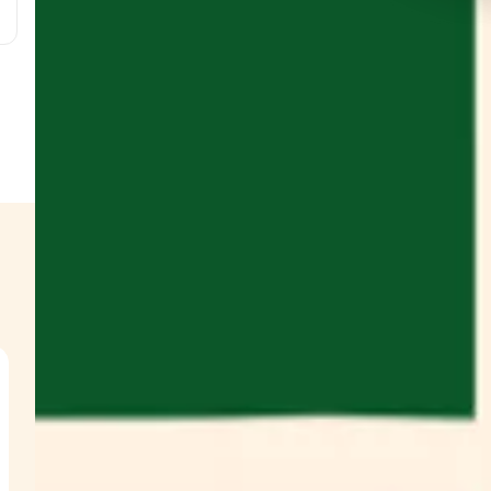
g
g
w
s