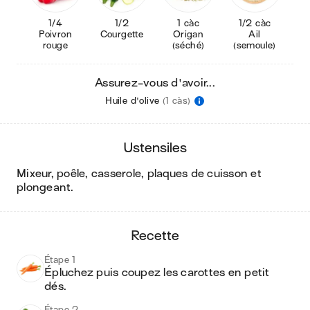
1/4
1/2
1 càc
1/2 càc
Poivron
Courgette
Origan
Ail
rouge
(séché)
(semoule)
Assurez-vous d'avoir...
Huile d'olive
(1 càs)
ustensiles
mixeur, poêle, casserole, plaques de cuisson et
plongeant
.
recette
Étape 1
Épluchez puis coupez les carottes en petit 
dés.
Étape 2