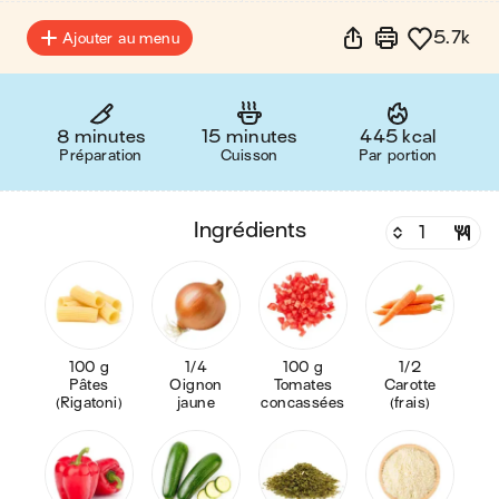
5.7k
Ajouter au menu
8 minutes
15 minutes
445 kcal
Préparation
Cuisson
Par portion
ingrédients
100 g
1/4
100 g
1/2
Pâtes
Oignon
Tomates
Carotte
(Rigatoni)
jaune
concassées
(frais)