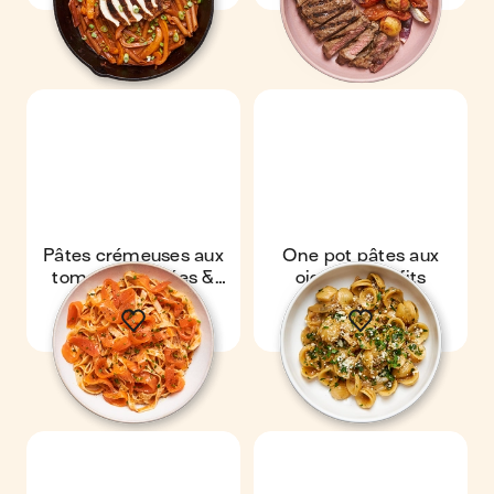
Pâtes crémeuses aux
One pot pâtes aux
tomates séchées &
oignons confits
truite fumée