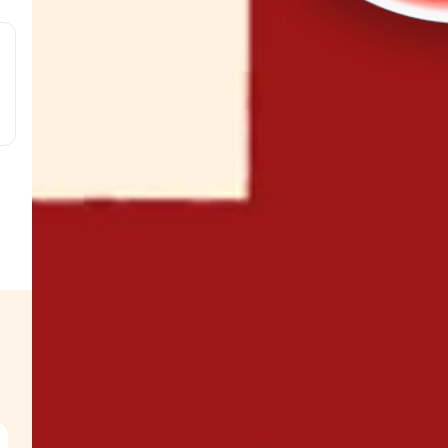
g
g
 g
g
w
s