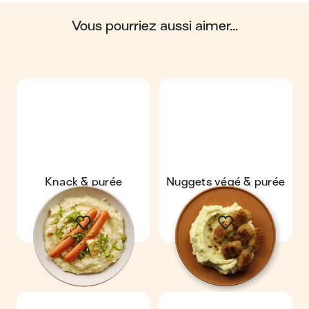
du cycle de vie du produit.
vous pourriez aussi aimer...
Scores calculés par
Knack & purée
Nuggets végé & purée
maison