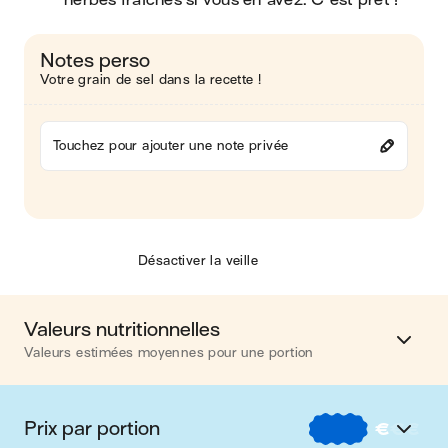
herbes fraîches si vous en avez. C'est prêt !
Notes perso
Votre grain de sel dans la recette !
Touchez pour ajouter une note privée
Désactiver la veille
Valeurs nutritionnelles
Valeurs estimées moyennes pour une portion
Calories
550 kcal
Prix par portion
€
€
€
Matières grasses
25 g