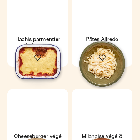
Hachis parmentier
Pâtes Alfredo
végé express
Cheeseburger végé
Milanaise végé &