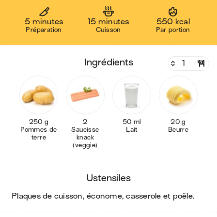
5 minutes
15 minutes
550 kcal
Préparation
Cuisson
Par portion
ingrédients
250 g
2
50 ml
20 g
Pommes de
Saucisse
Lait
Beurre
terre
knack
(veggie)
ustensiles
plaques de cuisson, économe, casserole et poêle
.