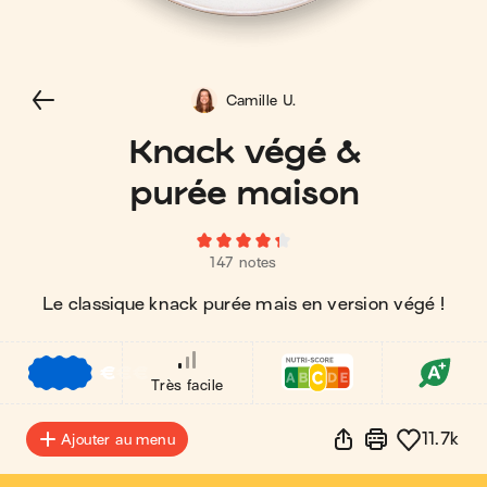
Camille U.
Knack végé &
purée maison
147 notes
Le classique knack purée mais en version végé !
€
€
€
Très facile
11.7k
Ajouter au menu