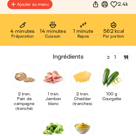
2.4k
Ajouter au menu
4 minutes
14 minutes
1 minute
562 kcal
Préparation
Cuisson
Repos
Par portion
ingrédients
2 tran.
1 tran.
2 tran.
100 g
Pain de
Jambon
Cheddar
Courgette
campagne
blanc
(tranches)
(tranché)