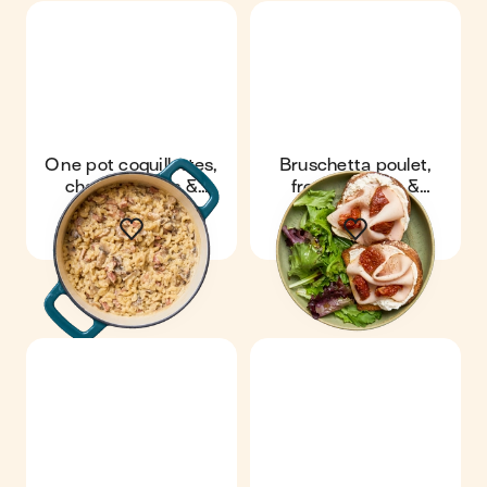
One pot coquillettes,
Bruschetta poulet,
champignons &
fromage frais &
lardons
tomates séchées