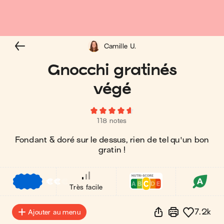
Camille U.
Gnocchi gratinés
végé
118 notes
Fondant & doré sur le dessus, rien de tel qu'un bon
gratin !
€
€
€
Très facile
7.2k
Ajouter au menu