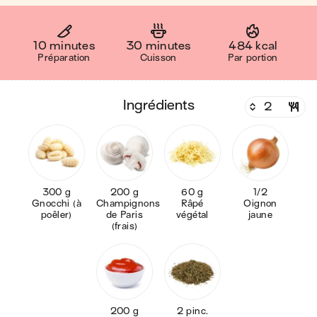
10 minutes
30 minutes
484 kcal
Préparation
Cuisson
Par portion
ingrédients
300 g
200 g
60 g
1/2
Gnocchi (à
Champignons
Râpé
Oignon
poêler)
de Paris
végétal
jaune
(frais)
200 g
2 pinc.