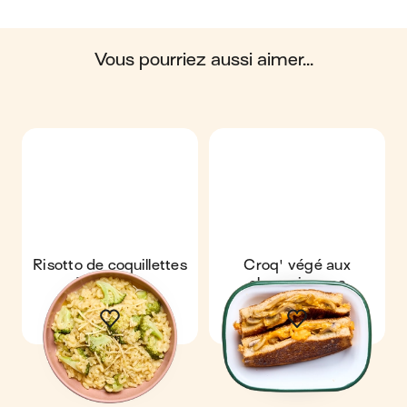
biosphère. Ces impacts sont étudiés tout au long
du cycle de vie du produit.
vous pourriez aussi aimer...
Scores calculés par
Risotto de coquillettes
Croq' végé aux
& brocolis
champignons