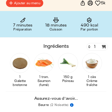
5k
Ajouter au menu
7 minutes
18 minutes
490 kcal
Préparation
Cuisson
Par portion
ingrédients
1
1 tran.
150 g
1 càs
Galette
Saumon
Poireau
Crème
bretonne
(fumé)
fraîche
Assurez-vous d'avoir...
Beurre
(2 Noisette)