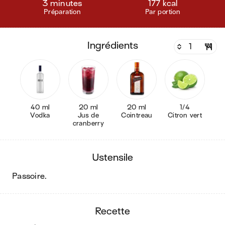
3 minutes
177 kcal
Préparation
Par portion
ingrédients
40 ml
20 ml
20 ml
1/4
Vodka
Jus de
Cointreau
Citron vert
cranberry
ustensile
passoire
.
recette