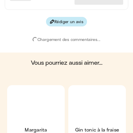
Protéines
0.3 g
Fibres
0.8 g
Rédiger un avis
Les valeurs sont basées sur une estimation moyenne pour
une portion. Toutes les informations nutritionnelles présentées
sur Jow sont uniquement à titre informatif. Si vous avez des
Chargement des commentaires...
préoccupations ou des questions concernant votre santé,
veuillez consulter un professionnel de la santé.
en moyenne, une portion de la recette "
Cosmopolitan
"
contient : 177 calories ; 0.1 g de matières grasses ; 11 g de
glucides ; 0.3 g de protéines ; 0.8 g de fibres.
vous pourriez aussi aimer...
Margarita
Gin tonic à la fraise