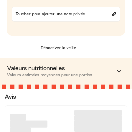
Touchez pour ajouter une note privée
Désactiver la veille
Valeurs nutritionnelles
Valeurs estimées moyennes pour une portion
Calories
177 kcal
Avis
Matières grasses
0.1 g
Glucides
11 g