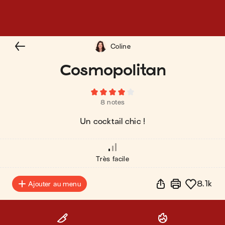
Coline
Cosmopolitan
8 notes
Un cocktail chic !
Très facile
8.1k
Ajouter au menu