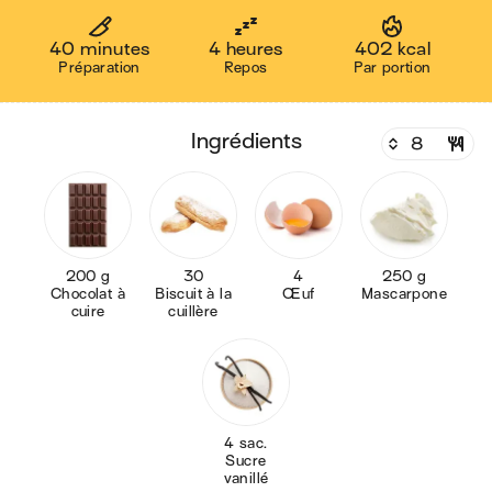
40 minutes
4 heures
402 kcal
Préparation
Repos
Par portion
ingrédients
200 g
30
4
250 g
Chocolat à
Biscuit à la
Œuf
Mascarpone
cuire
cuillère
4 sac.
Sucre
vanillé