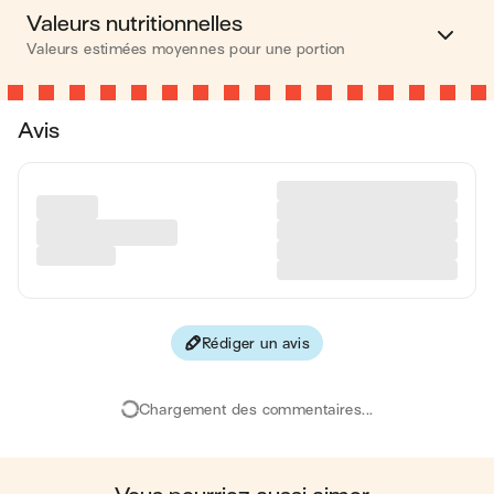
Valeurs nutritionnelles
Valeurs estimées moyennes pour une portion
Calories
402 kcal
Avis
Matières grasses
22 g
Glucides
42 g
Protéines
9 g
Fibres
3 g
Rédiger un avis
Les valeurs sont basées sur une estimation moyenne pour
une portion. Toutes les informations nutritionnelles présentées
sur Jow sont uniquement à titre informatif. Si vous avez des
Chargement des commentaires...
préoccupations ou des questions concernant votre santé,
veuillez consulter un professionnel de la santé.
en moyenne, une portion de la recette "
Charlotte au chocolat
"
contient : 402 calories ; 22 g de matières grasses ; 42 g de
glucides ; 9 g de protéines ; 3 g de fibres.