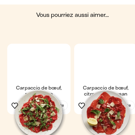
Scores calculés par
vous pourriez aussi aimer...
Carpaccio de bœuf,
Carpaccio de bœuf,
sauce pesto
citron & parmesan
Voir la recette
Voir la recette