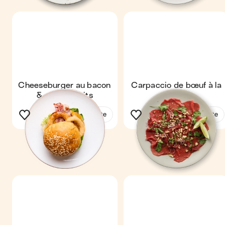
Cheeseburger au bacon
Carpaccio de bœuf à la
& oignons frits
thaï
Voir la recette
Voir la recette