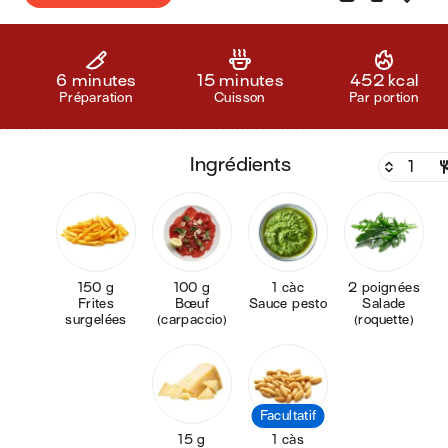
6 minutes
15 minutes
452 kcal
Préparation
Cuisson
Par portion
ingrédients
150 g
100 g
1 càc
2 poignées
Frites
Bœuf
Sauce pesto
Salade
surgelées
(carpaccio)
(roquette)
Facultatif
15 g
1 càs