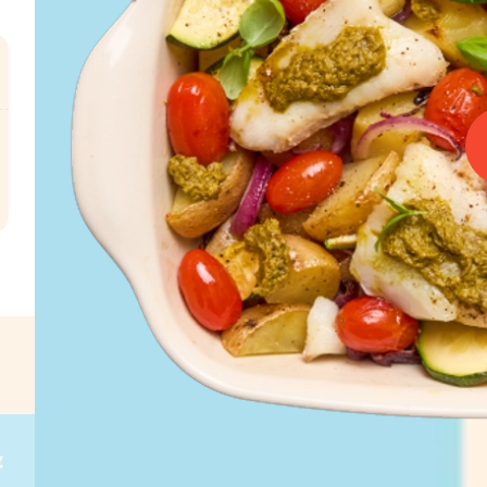
l
€
g