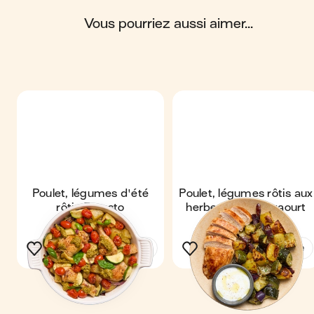
Scores calculés par
vous pourriez aussi aimer...
Poulet, légumes d'été
Poulet, légumes rôtis aux
rôtis & pesto
herbes & sauce yaourt
Voir la recette
Voir la recette