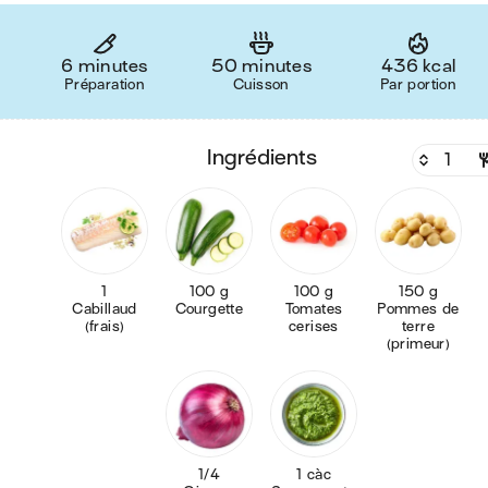
6 minutes
50 minutes
436 kcal
Préparation
Cuisson
Par portion
ingrédients
1
100 g
100 g
150 g
Cabillaud
Courgette
Tomates
Pommes de
(frais)
cerises
terre
(primeur)
1/4
1 càc