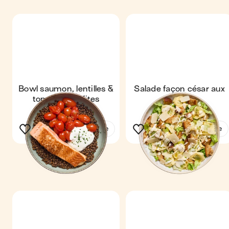
Bowl saumon, lentilles &
Salade façon césar aux
tomates confites
tortellini
Voir la recette
Voir la recette