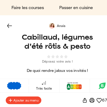
Faire les courses
Passer en cuisine
Anaïs
Cabillaud, légumes
d'été rôtis & pesto
Déposez votre avis !
De quoi rendre jaloux vos invités !
€
€
€
Très facile
67
Ajouter au menu