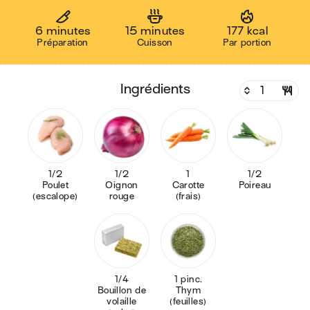
6 minutes
15 minutes
177 kcal
Préparation
Cuisson
Par portion
ingrédients
1/2
1/2
1
1/2
Poulet
Oignon
Carotte
Poireau
(escalope)
rouge
(frais)
1/4
1 pinc.
Bouillon de
Thym
volaille
(feuilles)