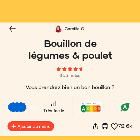
Camille C.
Bouillon de
légumes & poulet
653 notes
Vous prendrez bien un bon bouillon ?
€
€
€
Très facile
72.6k
Ajouter au menu