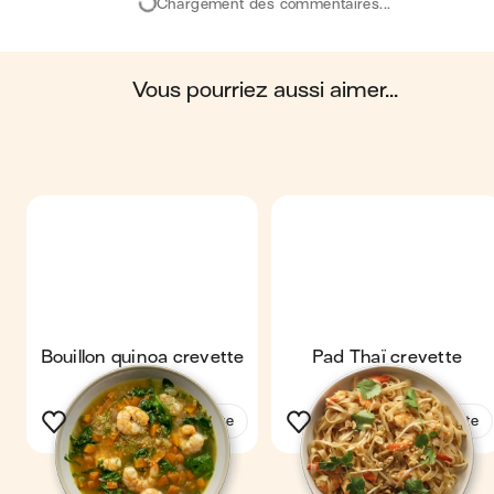
Chargement des commentaires...
biosphère. Ces impacts sont étudiés tout au long du
cycle de vie du produit.
Scores calculés par
vous pourriez aussi aimer...
Bouillon quinoa crevette
Pad Thaï crevette
Voir la recette
Voir la recette