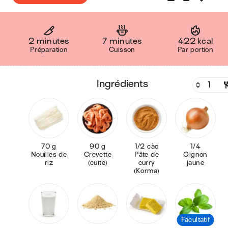
2 minutes
7 minutes
422 kcal
Préparation
Cuisson
Par portion
ingrédients
70 g
90 g
1/2 càc
1/4
Nouilles de
Crevette
Pâte de
Oignon
riz
(cuite)
curry
jaune
(Korma)
Facultatif