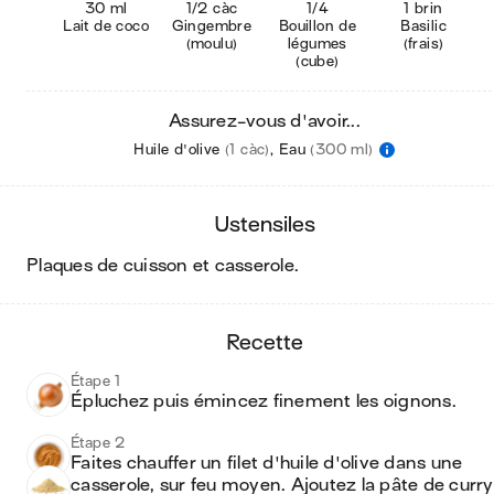
30 ml
1/2 càc
1/4
1 brin
Lait de coco
Gingembre
Bouillon de
Basilic
(moulu)
légumes
(frais)
(cube)
Assurez-vous d'avoir...
Huile d'olive
(1 càc)
,
Eau
(300 ml)
ustensiles
plaques de cuisson et casserole
.
recette
Étape 1
Épluchez puis émincez finement les oignons.
Étape 2
Faites chauffer un filet d'huile d'olive dans une 
casserole, sur feu moyen. Ajoutez la pâte de curry 