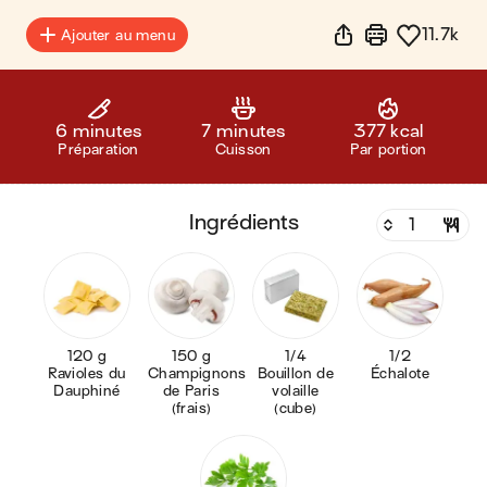
11.7k
Ajouter au menu
6 minutes
7 minutes
377 kcal
Préparation
Cuisson
Par portion
ingrédients
120 g
150 g
1/4
1/2
Ravioles du
Champignons
Bouillon de
Échalote
Dauphiné
de Paris
volaille
(frais)
(cube)