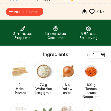
17.6k
Add to the menu
3 minutes
15 minutes
484 cal.
Prep time
Cook time
Per serving
ingredients
1
70 g
1/4
100 g
Hake
White rice
Yellow
Tomato
(frozen)
(long grain)
onion
sauce
(Neapolitan)