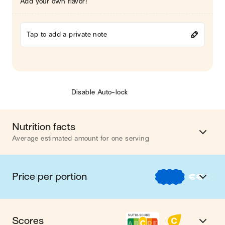
Add your own flavor!
Tap to add a private note
Disable Auto-lock
Nutrition facts
Average estimated amount for one serving
Energy
484 cal.
Price per portion
€
€
€
Fat
11 g
€
Nos recettes à -2 € par portion
Carbohydrates
65 g
Scores