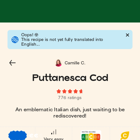
Oops!
🤓
This recipe is not yet fully translated into
English...
Camille C.
Puttanesca Cod
776 ratings
An emblematic Italian dish, just waiting to be
rediscovered!
€
€
€
Very easy