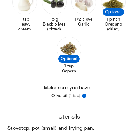
Optional
1 tsp
15 g
1/2 clove
1 pinch
Heavy
Black olives
Garlic
Oregano
cream
(pitted)
(dried)
Optional
1 tsp
Capers
Make sure you have...
Olive oil
(1 tsp)
utensils
stovetop, pot (small) and frying pan
.