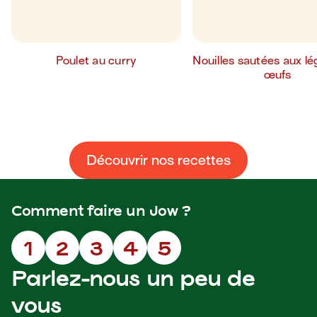
Poulet au curry
Nouilles sautées aux l
œufs
Découvrir nos recettes
Comment faire un Jow ?
1
2
3
4
5
Parlez-nous un peu de
vous