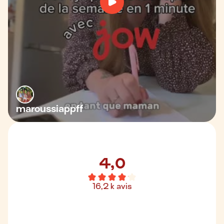
maroussiappff
4,8
4,0
avis
41,1
k
k
16,2
avis