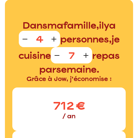
Dans
ma
famille,
il
y
a
personnes,
je
cuisine
repas
par
semaine.
Grâce à Jow, j’économise :
712
€
/ an