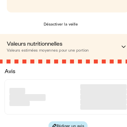
Désactiver la veille
Valeurs nutritionnelles
Valeurs estimées moyennes pour une portion
Calories
160 kca
Avis
Matières grasses
12 
Glucides
0.8 
Protéines
12 
Fibres
0.5 
Rédiger un avis