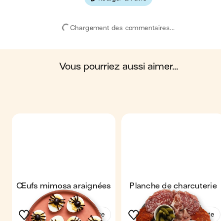
Les valeurs sont basées sur une estimation moyenne pour une
portion. Toutes les informations nutritionnelles présentées sur Jo
sont uniquement à titre informatif. Si vous avez des préoccupation
Chargement des commentaires...
ou des questions concernant votre santé, veuillez consulter un
professionnel de la santé.
en moyenne, une portion de la recette "
Yeux olives, mozza &
jambon
" contient : 160 calories ; 12 g de matières grasses ; 0.8 g
de glucides ; 12 g de protéines ; 0.5 g de fibres.
vous pourriez aussi aimer...
Œufs mimosa araignées
Planche de charcuterie
Voir la recette
Voir la recette