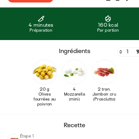
4 minutes
160 kcal
Préparation
Par portion
ingrédients
20 g
4
2 tran.
Olives
Mozzarella
Jambon cru
fourrées au
(mini)
(Prosciutto)
poivron
recette
Étape 1