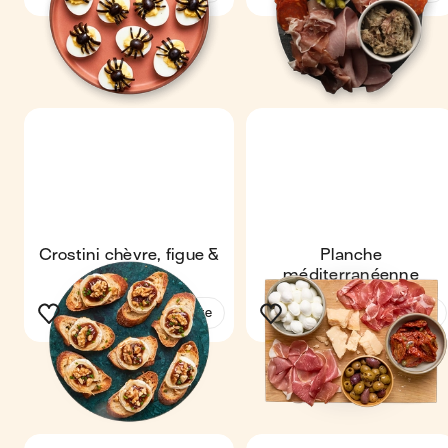
Crostini chèvre, figue &
Planche
noix
méditerranéenne
Voir la recette
Voir la recette