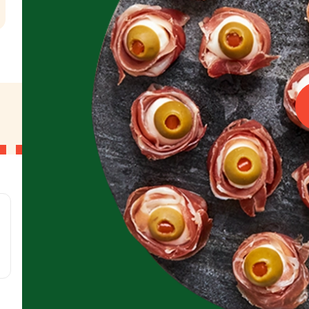
l
g
g
g
g