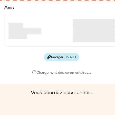
Avis
Matières grasses
0.5 
Glucides
43 
Protéines
0.6 
Fibres
2 
Rédiger un avis
Les valeurs sont basées sur une estimation moyenne pour une
portion. Toutes les informations nutritionnelles présentées sur Jo
sont uniquement à titre informatif. Si vous avez des préoccupation
Chargement des commentaires...
ou des questions concernant votre santé, veuillez consulter un
professionnel de la santé.
en moyenne, une portion de la recette "
Sangria à l'italienne
"
contient : 245 calories ; 0.5 g de matières grasses ; 43 g de
glucides ; 0.6 g de protéines ; 2 g de fibres.
vous pourriez aussi aimer...