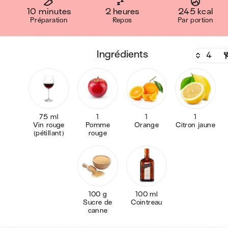
10 minutes
2 heures
245 kcal
Préparation
Repos
Par portion
ingrédients
75 ml
1
1
1
Vin rouge
Pomme
Orange
Citron jaune
(pétillant)
rouge
100 g
100 ml
Sucre de
Cointreau
canne