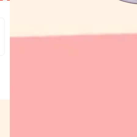
g
g
g
g
w
s