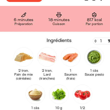
6 minutes
18 minutes
817 kcal
Préparation
Cuisson
Par portion
ingrédients
2 tran.
2 tran.
1
1 càs
Pain de mie
Lard
Saumon
Sauce pesto
(céréales)
(tranches)
(frais)
1 càs
10 g
1/2