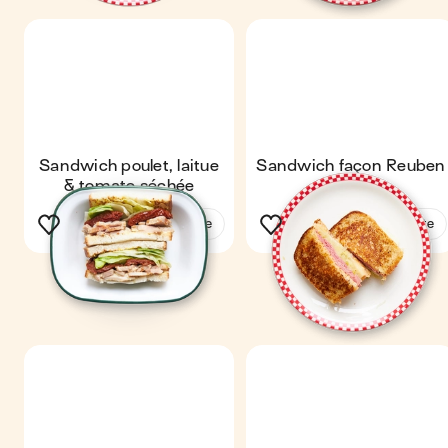
Sandwich poulet, laitue
Sandwich façon Reuben
& tomate séchée
Voir la recette
Voir la recette