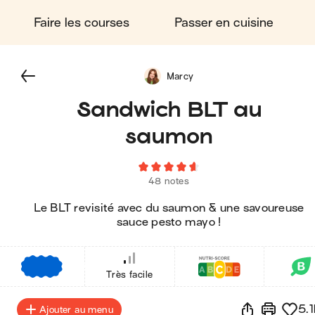
Faire les courses
Passer en cuisine
Marcy
Sandwich BLT au
saumon
48 notes
Le BLT revisité avec du saumon & une savoureuse
sauce pesto mayo !
€
€
€
Très facile
5.1
Ajouter au menu