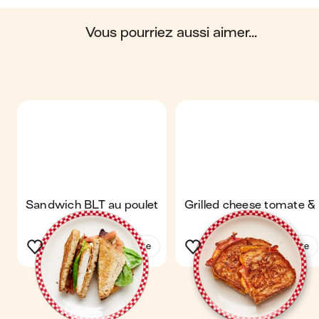
Scores calculés par
vous pourriez aussi aimer...
Sandwich BLT au poulet
Grilled cheese tomate &
frit
bacon
Voir la recette
Voir la recette