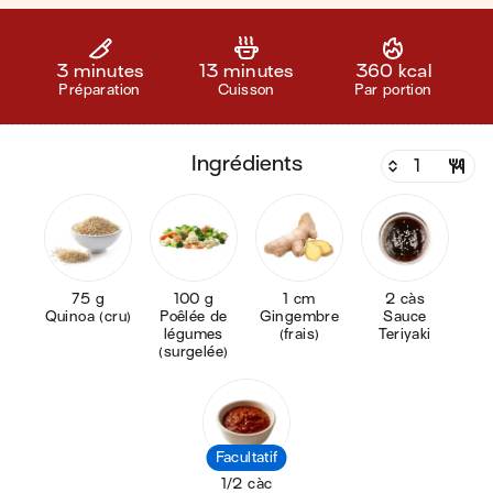
3 minutes
13 minutes
360 kcal
Préparation
Cuisson
Par portion
ingrédients
75 g
100 g
1 cm
2 càs
Quinoa (cru)
Poêlée de
Gingembre
Sauce
légumes
(frais)
Teriyaki
(surgelée)
Facultatif
1/2 càc