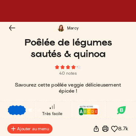
Marcy
Poêlée de légumes
sautés & quinoa
40 notes
Savourez cette poêlée veggie délicieusement
épicée !
€
€
€
Très facile
8.7k
Ajouter au menu