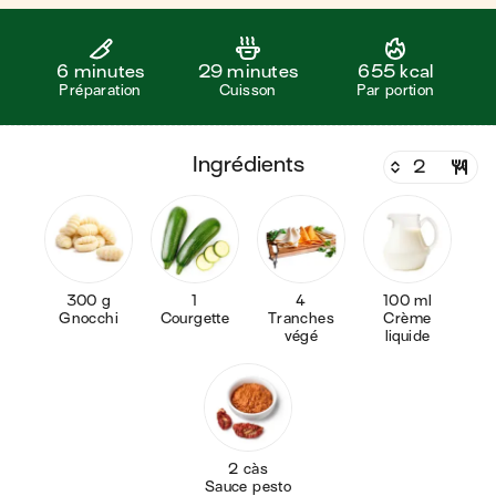
6 minutes
29 minutes
655 kcal
Préparation
Cuisson
Par portion
ingrédients
300 g
1
4
100 ml
Gnocchi
Courgette
Tranches
Crème
végé
liquide
2 càs
Sauce pesto