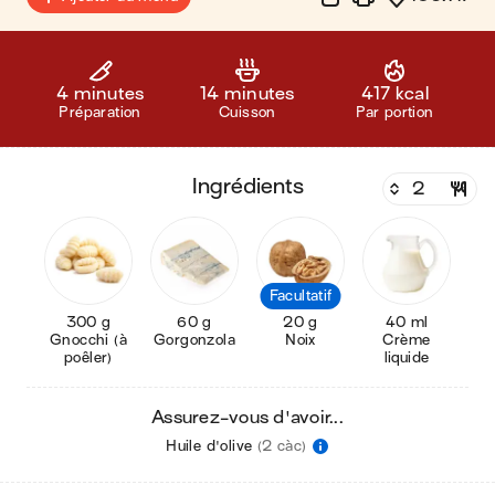
4 minutes
14 minutes
417 kcal
Préparation
Cuisson
Par portion
ingrédients
Facultatif
300 g
60 g
20 g
40 ml
Gnocchi (à
Gorgonzola
Noix
Crème
poêler)
liquide
Assurez-vous d'avoir...
Huile d'olive
(2 càc)