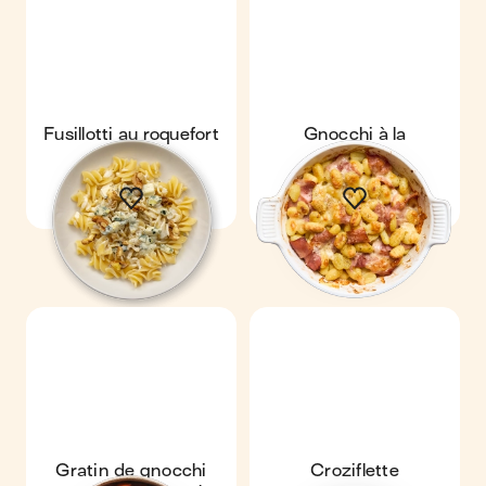
Fusillotti au roquefort
Gnocchi à la
& noix
parisienne
Gratin de gnocchi
Croziflette