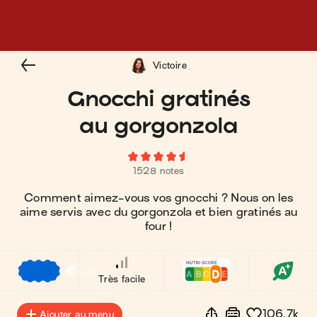
Victoire
Gnocchi gratinés
au gorgonzola
1528 notes
Comment aimez-vous vos gnocchi ? Nous on les
aime servis avec du gorgonzola et bien gratinés au
four !
€
€
€
Très facile
106.7k
Ajouter au menu