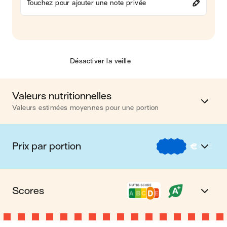
Touchez pour ajouter une note privée
Désactiver la veille
Valeurs nutritionnelles
Valeurs estimées moyennes pour une portion
Calories
417 kcal
Prix par portion
€
€
€
Matières grasses
16 g
€
Nos recettes à -2 € par portion
Glucides
53 g
Scores
€€
Nos recettes entre 2 € et 4 € par portion
Protéines
13 g
Nutri-score D
Le Nutri-score est un indicateur destiné à la
€€€
Nos recettes à +4 € par portion