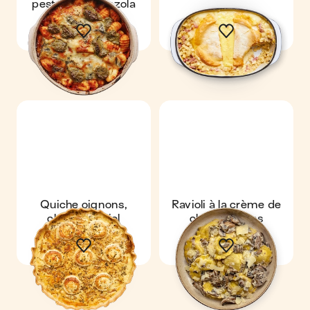
pesto & gorgonzola
Quiche oignons,
Ravioli à la crème de
chèvre & miel
champignons