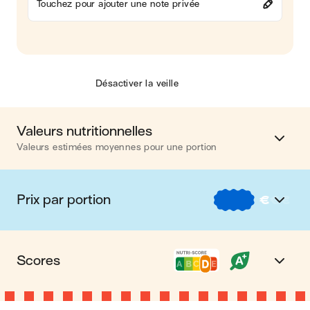
Touchez pour ajouter une note privée
Désactiver la veille
Valeurs nutritionnelles
Valeurs estimées moyennes pour une portion
Calories
417 kcal
Prix par portion
€
€
€
Matières grasses
16 g
€
Nos recettes à -2 € par portion
Glucides
53 g
Scores
€€
Nos recettes entre 2 € et 4 € par portion
Protéines
13 g
Nutri-score D
Le Nutri-score est un indicateur destiné à la
€€€
Nos recettes à +4 € par portion