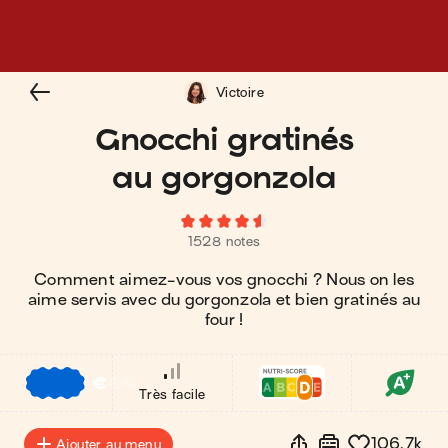
Victoire
Gnocchi gratinés
au gorgonzola
1528 notes
Comment aimez-vous vos gnocchi ? Nous on les
aime servis avec du gorgonzola et bien gratinés au
four !
€
€
€
Très facile
106.7k
Ajouter au menu