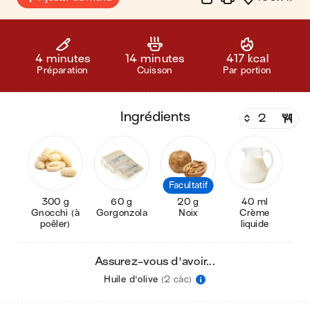
4 minutes
14 minutes
417 kcal
Préparation
Cuisson
Par portion
ingrédients
Facultatif
300 g
60 g
20 g
40 ml
Gnocchi (à
Gorgonzola
Noix
Crème
poêler)
liquide
Assurez-vous d'avoir...
Huile d'olive
(2 càc)