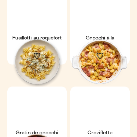
Fusillotti au roquefort
Gnocchi à la
& noix
parisienne
Gratin de gnocchi
Croziflette