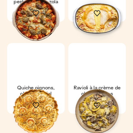
pesto & gorgonzola
Quiche oignons,
Ravioli à la crème de
chèvre & miel
champignons