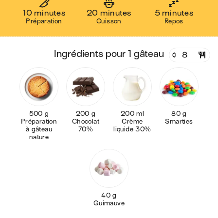
10 minutes
20 minutes
5 minutes
Préparation
Cuisson
Repos
ingrédients pour 1 gâteau
500 g
200 g
200 ml
80 g
Préparation
Chocolat
Crème
Smarties
à gâteau
70%
liquide 30%
nature
40 g
Guimauve