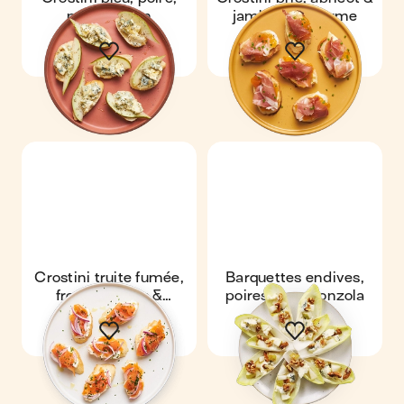
miel & thym
jambon de parme
Crostini truite fumée,
Barquettes endives,
fromage frais &
poires & gorgonzola
ciboulette