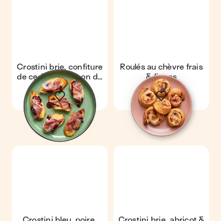
Crostini brie, confiture
Roulés au chèvre frais
de cerise & jambon de
& figues
parme
Crostini bleu, poire,
Crostini brie, abricot &