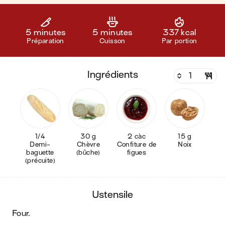
5 minutes
5 minutes
337 kcal
Préparation
Cuisson
Par portion
ingrédients
1/4
30 g
2 càc
15 g
Demi-
Chèvre
Confiture de
Noix
baguette
(bûche)
figues
(précuite)
ustensile
four
.