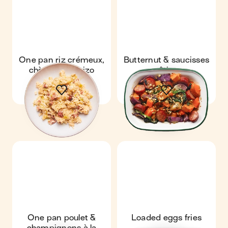
One pan riz crémeux,
Butternut & saucisses
chèvre & chorizo
rôties
One pan poulet &
Loaded eggs fries