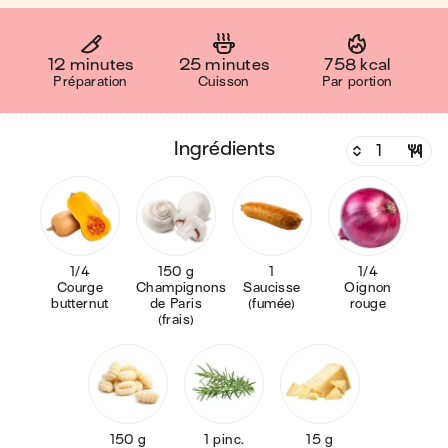
12 minutes
25 minutes
758 kcal
Préparation
Cuisson
Par portion
ingrédients
1/4
150 g
1
1/4
Courge
Champignons
Saucisse
Oignon
butternut
de Paris
(fumée)
rouge
(frais)
150 g
1 pinc.
15 g