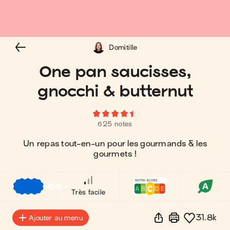
Domitille
One pan saucisses,
gnocchi & butternut
625 notes
Un repas tout-en-un pour les gourmands & les
gourmets !
€
€
€
Très facile
31.8k
Ajouter au menu