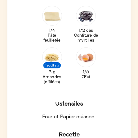
1/4
1/2 càs
Pâte
Confiture de
feuilletée
myrtilles
Facultatif
3 g
1/8
Amandes
Œuf
(effilées)
Ustensiles
Four et Papier cuisson
.
Recette