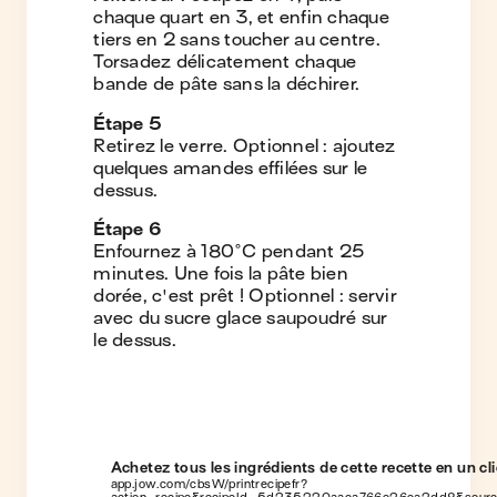
chaque quart en 3, et enfin chaque
tiers en 2 sans toucher au centre.
Torsadez délicatement chaque
bande de pâte sans la déchirer.
Étape
5
Retirez le verre. Optionnel : ajoutez
quelques amandes effilées sur le
dessus.
Étape
6
Enfournez à 180°C pendant 25
minutes. Une fois la pâte bien
dorée, c'est prêt ! Optionnel : servir
avec du sucre glace saupoudré sur
le dessus.
Achetez tous les ingrédients de cette recette en un cli
app.jow.com/cbsW/printrecipefr?
action=recipe&recipeId=5d235220aaca766e26ea2dd8&sour