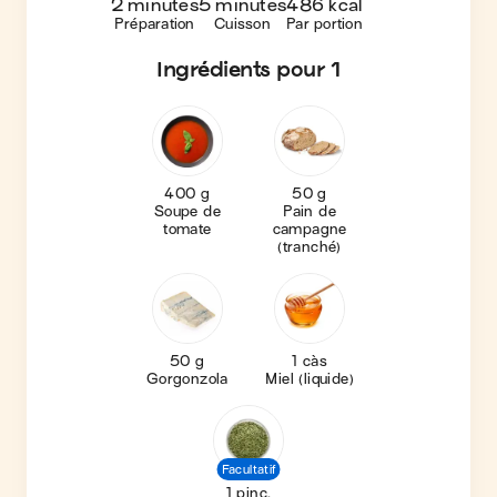
2 minutes
5 minutes
486 kcal
Préparation
Cuisson
Par portion
Ingrédients
pour 1
400 g
50 g
Soupe de
Pain de
tomate
campagne
(tranché)
50 g
1 càs
Gorgonzola
Miel (liquide)
Facultatif
1 pinc.