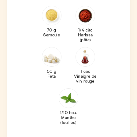
70 g
1/4 càc
Semoule
Harissa
(pâte)
50 g
1 càc
Feta
Vinaigre de
vin rouge
1/10 bou.
Menthe
(feuilles)