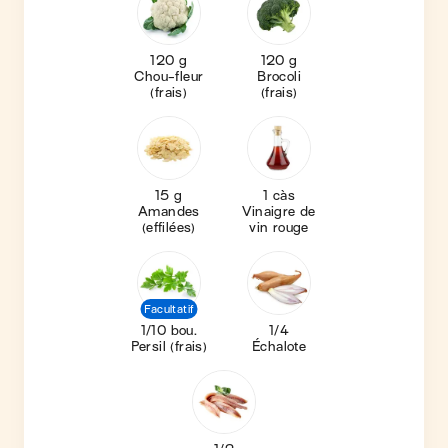
120 g
120 g
Chou-fleur
Brocoli
(frais)
(frais)
15 g
1 càs
Amandes
Vinaigre de
(effilées)
vin rouge
Facultatif
1/10 bou.
1/4
Persil (frais)
Échalote