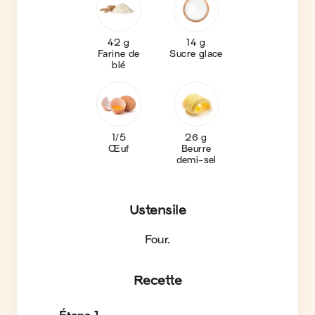
42 g
14 g
Farine de
Sucre glace
blé
1/5
26 g
Œuf
Beurre
demi-sel
Ustensile
Four
.
Recette