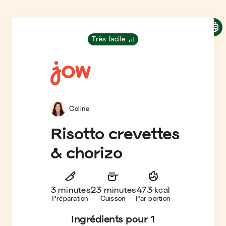
Très facile
Coline
Risotto crevettes
& chorizo
3 minutes
23 minutes
473 kcal
Préparation
Cuisson
Par portion
Ingrédients
pour 1