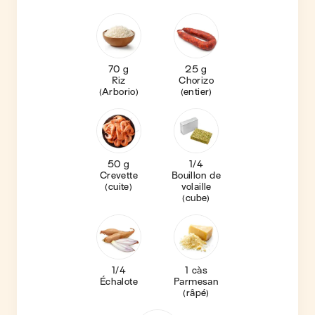
70 g
25 g
Riz
Chorizo
(Arborio)
(entier)
50 g
1/4
Crevette
Bouillon de
(cuite)
volaille
(cube)
1/4
1 càs
Échalote
Parmesan
(râpé)