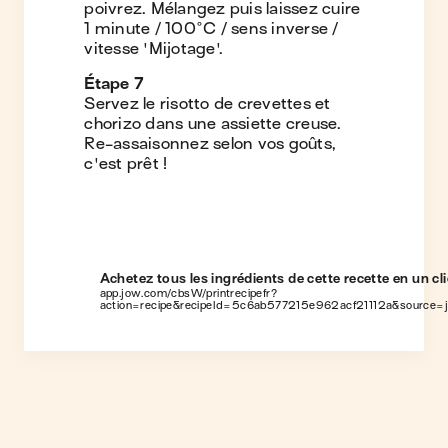
poivrez. Mélangez puis laissez cuire
1 minute / 100°C / sens inverse /
vitesse 'Mijotage'.
Étape
7
Servez le risotto de crevettes et
chorizo dans une assiette creuse.
Re-assaisonnez selon vos goûts,
c'est prêt !
Achetez tous les ingrédients de cette recette en un cli
app.jow.com/cbsW/printrecipefr?
action=recipe&recipeId=5c6ab577215e962acf21112a&source=