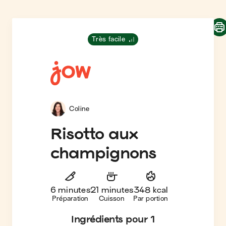
Très facile
Coline
Risotto aux
champignons
6 minutes
21 minutes
348 kcal
Préparation
Cuisson
Par portion
Ingrédients
pour 1