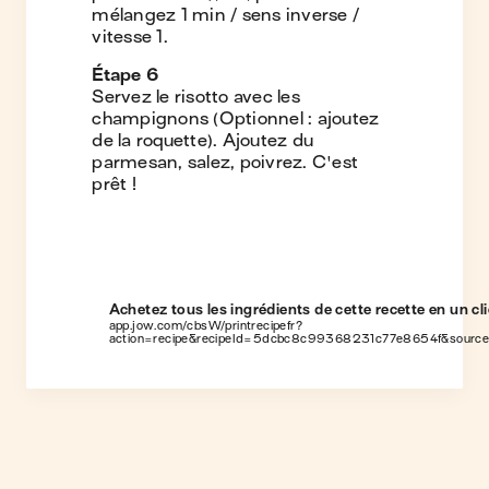
mélangez 1 min / sens inverse /
vitesse 1.
Étape
6
Servez le risotto avec les
champignons (Optionnel : ajoutez
de la roquette). Ajoutez du
parmesan, salez, poivrez. C'est
prêt !
Achetez tous les ingrédients de cette recette en un cli
app.jow.com/cbsW/printrecipefr?
action=recipe&recipeId=5dcbc8c99368231c77e8654f&sourc