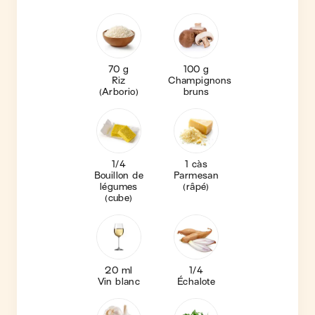
70 g
100 g
Riz
Champignons
(Arborio)
bruns
1/4
1 càs
Bouillon de
Parmesan
légumes
(râpé)
(cube)
20 ml
1/4
Vin blanc
Échalote