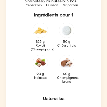
3 minutes
2 minutes
613 kcal
Préparation
Cuisson
Par portion
Ingrédients
pour 1
125 g
50 g
Ravioli
Chèvre frais
(Champignons)
20 g
40 g
Noisette
Champignons
bruns
Ustensiles