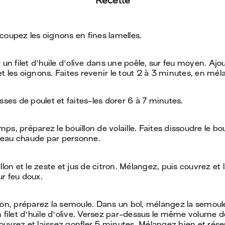
Recette
coupez les oignons en fines lamelles.
 un filet d'huile d'olive dans une poêle, sur feu moyen. Ajo
t les oignons. Faites revenir le tout 2 à 3 minutes, en mé
sses de poulet et faites-les dorer 6 à 7 minutes.
ps, préparez le bouillon de volaille. Faites dissoudre le bo
eau chaude par personne.
llon et le zeste et jus de citron. Mélangez, puis couvrez et 
r feu doux.
son, préparez la semoule. Dans un bol, mélangez la semoule
n filet d'huile d'olive. Versez par-dessus le même volume 
uvrez et laissez gonfler 5 minutes. Mélangez bien et rés