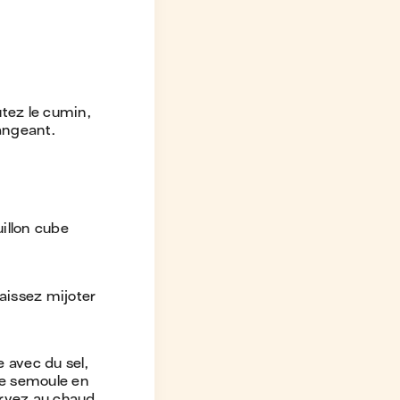
utez le cumin,
langeant.
uillon cube
laissez mijoter
 avec du sel,
de semoule en
ervez au chaud.