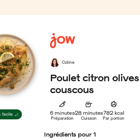
Coline
Poulet citron olives &
couscous
6 minutes
28 minutes
782 kcal
 facile
Préparation
Cuisson
Par portion
Ingrédients
pour 1