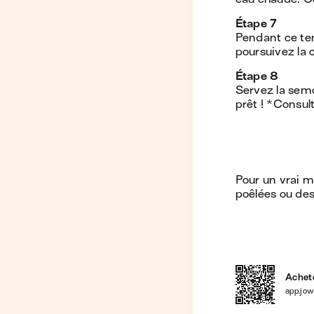
Étape
7
Pendant ce tem
poursuivez la 
Étape
8
Servez la semo
prêt ! *Consul
Pour un vrai 
poêlées ou de
Achete
app.jo