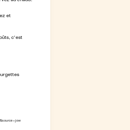
ez et
oûts, c'est
ourgettes
1&source=jow