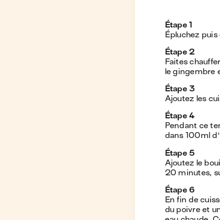
Étape
1
Épluchez puis 
Étape
2
Faites chauffer
le gingembre e
Étape
3
Ajoutez les cui
Étape
4
Pendant ce tem
dans 100ml d'
Étape
5
Ajoutez le boui
20 minutes, su
Étape
6
En fin de cuis
du poivre et u
eau chaude. Co