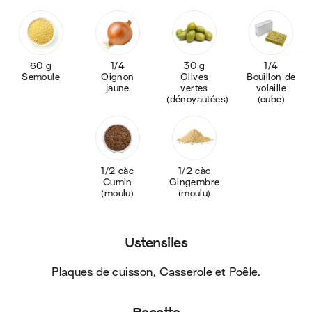
60 g
1/4
30 g
1/4
Semoule
Oignon
Olives
Bouillon de
jaune
vertes
volaille
(dénoyautées)
(cube)
1/2 càc
1/2 càc
Cumin
Gingembre
(moulu)
(moulu)
Ustensiles
Plaques de cuisson, Casserole et Poêle
.