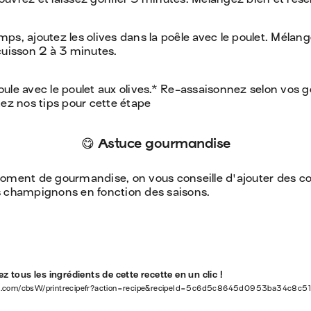
ps, ajoutez les olives dans la poêle avec le poulet. Mélang
cuisson 2 à 3 minutes.
ule avec le poulet aux olives.* Re-assaisonnez selon vos g
tez nos tips pour cette étape
😋 Astuce gourmandise
moment de gourmandise, on vous conseille d'ajouter des c
s champignons en fonction des saisons.
z tous les ingrédients de cette recette en un clic !
w.com/cbsW/printrecipefr?action=recipe&recipeId=5c6d5c8645d0953ba34c8c5