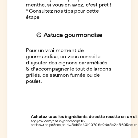
menthe, si vous en avez, c'est prêt !
*Consultez nos tips pour cette
étape
😋 Astuce gourmandise
Pour un vrai moment de
gourmandise, on vous conseille
d'ajouter des oignons caramélisés
& d'accompagner le tout de lardons
grillés, de saumon fumée ou de
poulet.
Achetez tous les ingrédients de cette recette en un cli
app.jow.com/cbsW/printrecipefr?
action=recipe&recipeId=5eb2c40b10798e24c5e2d560&sour