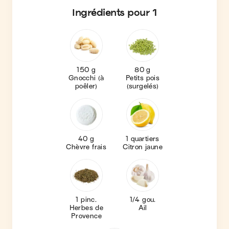
Ingrédients
pour 1
150 g
80 g
Gnocchi (à
Petits pois
poêler)
(surgelés)
40 g
1 quartiers
Chèvre frais
Citron jaune
1 pinc.
1/4 gou.
Herbes de
Ail
Provence