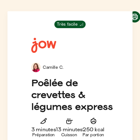
Très facile
Camille C.
Poêlée de
crevettes &
légumes express
3 minutes
13 minutes
250 kcal
Préparation
Cuisson
Par portion