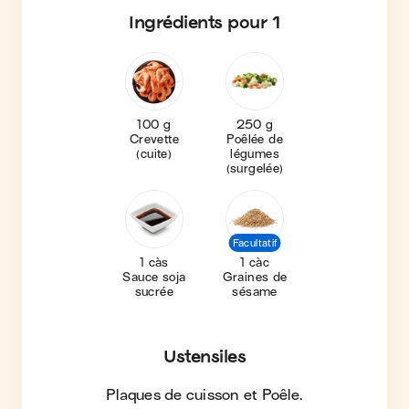
Ingrédients
pour 1
100 g
250 g
Crevette
Poêlée de
(cuite)
légumes
(surgelée)
Facultatif
1 càs
1 càc
Sauce soja
Graines de
sucrée
sésame
Ustensiles
Plaques de cuisson et Poêle
.