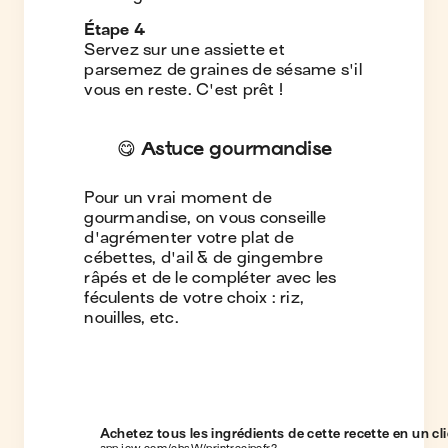
Étape
4
Servez sur une assiette et
parsemez de graines de sésame s'il
vous en reste. C'est prêt !
😋 Astuce gourmandise
Pour un vrai moment de
gourmandise, on vous conseille
d'agrémenter votre plat de
cébettes, d'ail & de gingembre
râpés et de le compléter avec les
féculents de votre choix : riz,
nouilles, etc.
Achetez tous les ingrédients de cette recette en un cli
app.jow.com/cbsW/printrecipefr?