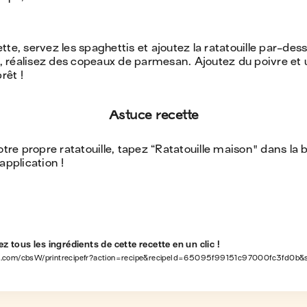
te, servez les spaghettis et ajoutez la ratatouille par-dess
réalisez des copeaux de parmesan. Ajoutez du poivre et un
rêt !
Astuce recette
otre propre ratatouille, tapez “Ratatouille maison" dans la 
application !
z tous les ingrédients de cette recette en un clic !
w.com/cbsW/printrecipefr?action=recipe&recipeId=65095f99151c97000fc3fd0b&