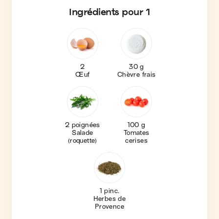
Ingrédients
pour 1
2
30 g
Œuf
Chèvre frais
2 poignées
100 g
Salade
Tomates
(roquette)
cerises
1 pinc.
Herbes de
Provence