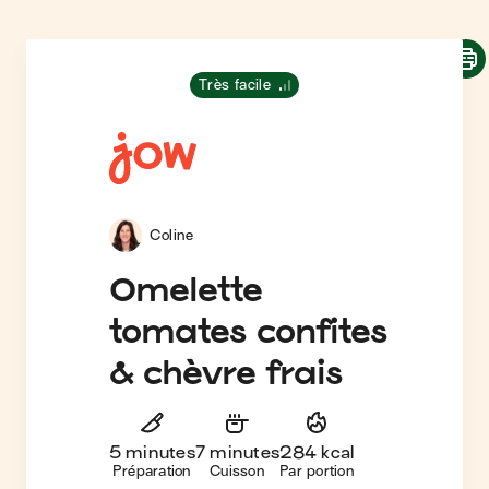
Très facile
Coline
Omelette
tomates confites
& chèvre frais
5 minutes
7 minutes
284 kcal
Préparation
Cuisson
Par portion