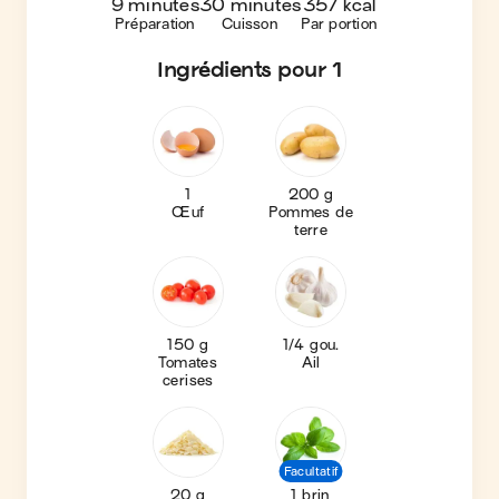
9 minutes
30 minutes
357 kcal
Préparation
Cuisson
Par portion
Ingrédients
pour 1
1
200 g
Œuf
Pommes de
terre
150 g
1/4 gou.
Tomates
Ail
cerises
Facultatif
20 g
1 brin