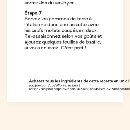
sortez-les du air-fryer.
Étape
7
Servez les pommes de terre à
l'italienne dans une assiette avec
les œufs mollets coupés en deux.
Re-assaisonnez selon vos goûts et
ajoutez quelques feuilles de basilic,
si vous en avez. C'est prêt !
Achetez tous les ingrédients de cette recette en un cli
app.jow.com/cbsW/printrecipefr?
action=recipe&recipeId=67c5893968ab61a14b2679a8&sourc