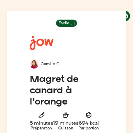
Facile
Camille C.
Magret de
canard à
l'orange
5 minutes
19 minutes
694 kcal
Préparation
Cuisson
Par portion