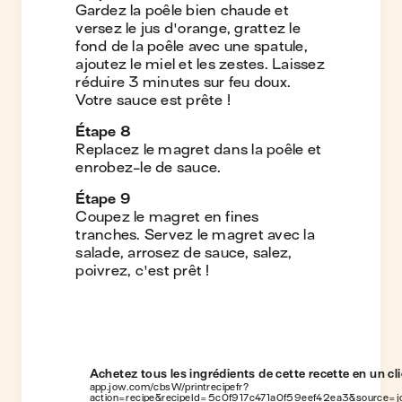
Gardez la poêle bien chaude et
versez le jus d'orange, grattez le
fond de la poêle avec une spatule,
ajoutez le miel et les zestes. Laissez
réduire 3 minutes sur feu doux.
Votre sauce est prête !
Étape
8
Replacez le magret dans la poêle et
enrobez-le de sauce.
Étape
9
Coupez le magret en fines
tranches. Servez le magret avec la
salade, arrosez de sauce, salez,
poivrez, c'est prêt !
Achetez tous les ingrédients de cette recette en un cli
app.jow.com/cbsW/printrecipefr?
action=recipe&recipeId=5c0f917c471a0f59eef42ea3&source=