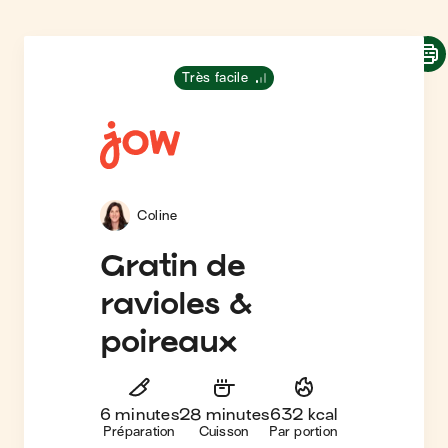
Très facile
Coline
Gratin de
ravioles &
poireaux
6 minutes
28 minutes
632 kcal
Préparation
Cuisson
Par portion