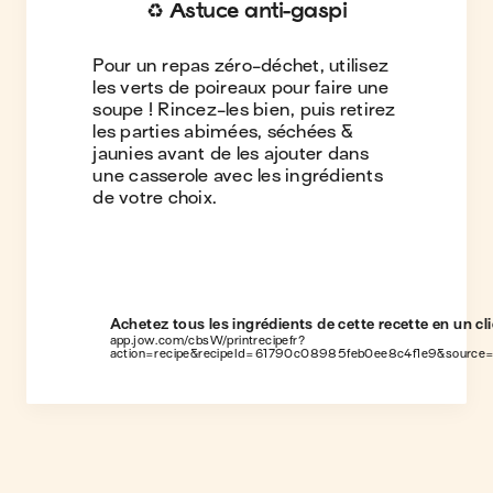
♻️ Astuce anti-gaspi
Pour un repas zéro-déchet, utilisez
les verts de poireaux pour faire une
soupe ! Rincez-les bien, puis retirez
les parties abimées, séchées &
jaunies avant de les ajouter dans
une casserole avec les ingrédients
de votre choix.
Achetez tous les ingrédients de cette recette en un cli
app.jow.com/cbsW/printrecipefr?
action=recipe&recipeId=61790c08985feb0ee8c4f1e9&source