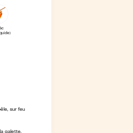
àc
liquide)
le, sur feu
a galette.