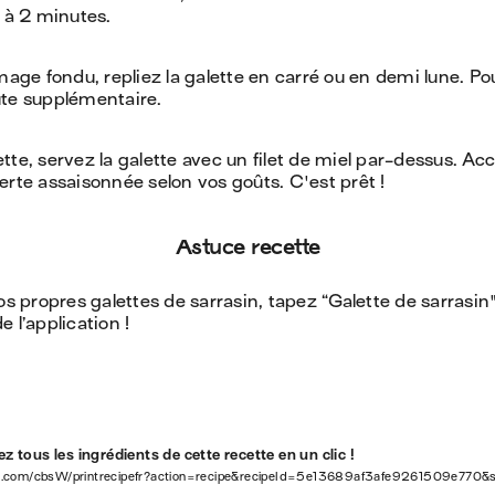
1 à 2 minutes.
omage fondu, repliez la galette en carré ou en demi lune. Po
ute supplémentaire.
tte, servez la galette avec un filet de miel par-dessus. 
erte assaisonnée selon vos goûts. C'est prêt !
Astuce recette
vos propres galettes de sarrasin, tapez “Galette de sarrasin
 l’application !
z tous les ingrédients de cette recette en un clic !
w.com/cbsW/printrecipefr?action=recipe&recipeId=5e13689af3afe9261509e770&