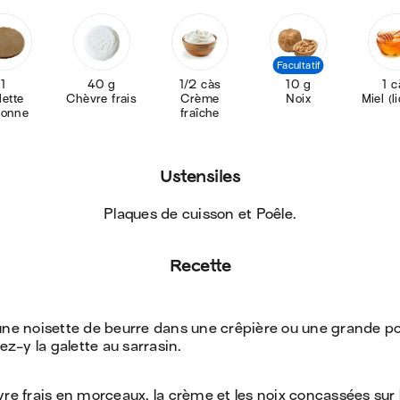
Facultatif
1
40 g
1/2 càs
10 g
1 c
Chèvre frais
Crème
Noix
Miel (
tonne
fraîche
Ustensiles
Plaques de cuisson et Poêle
.
Recette
une noisette de beurre dans une crêpière ou une grande poê
-y la galette au sarrasin.
vre frais en morceaux, la crème et les noix concassées sur l