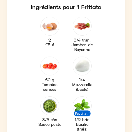
Ingrédients
pour 1 Frittata
2
3/4 tran.
Œuf
Jambon de
Bayonne
50 g
1/4
Tomates
Mozzarella
cerises
(boule)
Facultatif
3/8 càs
1/2 brin
Sauce pesto
Basilic
(frais)