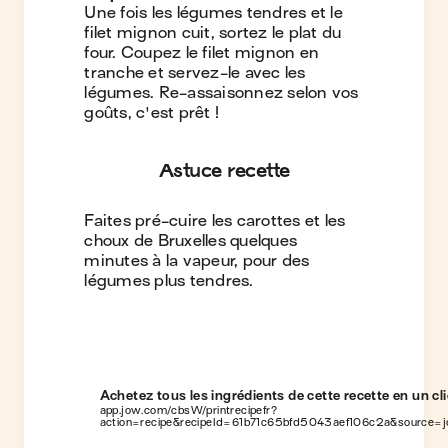
Une fois les légumes tendres et le
filet mignon cuit, sortez le plat du
four. Coupez le filet mignon en
tranche et servez-le avec les
légumes. Re-assaisonnez selon vos
goûts, c'est prêt !
Astuce recette
Faites pré-cuire les carottes et les
choux de Bruxelles quelques
minutes à la vapeur, pour des
légumes plus tendres.
Achetez tous les ingrédients de cette recette en un cli
app.jow.com/cbsW/printrecipefr?
action=recipe&recipeId=61b71c65bfd5043aef106c2a&source=