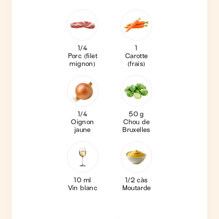
1/4
1
Porc (filet
Carotte
mignon)
(frais)
1/4
50 g
Oignon
Chou de
jaune
Bruxelles
10 ml
1/2 càs
Vin blanc
Moutarde