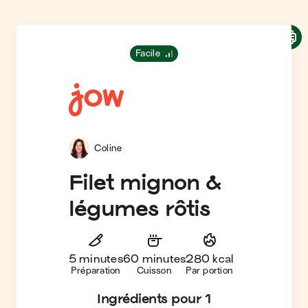
Facile
Coline
Filet mignon &
légumes rôtis
5 minutes
60 minutes
280 kcal
Préparation
Cuisson
Par portion
Ingrédients
pour 1