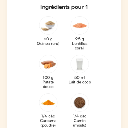
Ingrédients
pour 1
60 g
25 g
Quinoa (cru)
Lentilles
corail
100 g
50 ml
Patate
Lait de coco
douce
1/4 càc
1/4 càc
Curcuma
Cumin
(poudre)
(moulu)