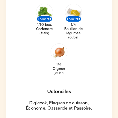
Facultatif
Facultatif
1/10 bou.
1/4
Coriandre
Bouillon de
(frais)
légumes
(cube)
1/4
Oignon
jaune
Ustensiles
Digicook, Plaques de cuisson,
Économe, Casserole et Passoire
.