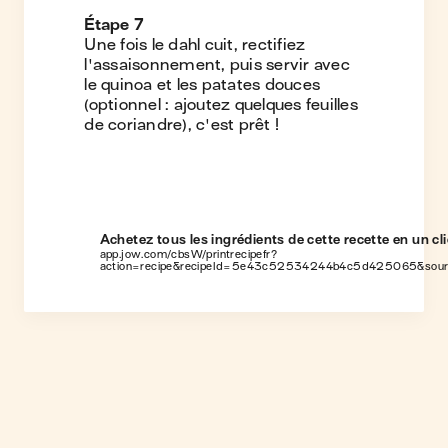
Étape
7
Une fois le dahl cuit, rectifiez
l'assaisonnement, puis servir avec
le quinoa et les patates douces
(optionnel : ajoutez quelques feuilles
de coriandre), c'est prêt !
Achetez tous les ingrédients de cette recette en un cli
app.jow.com/cbsW/printrecipefr?
action=recipe&recipeId=5e43c52534244b4c5d425065&sou