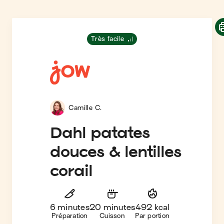
Très facile
Camille C.
Dahl patates
douces & lentilles
corail
6 minutes
20 minutes
492 kcal
Préparation
Cuisson
Par portion