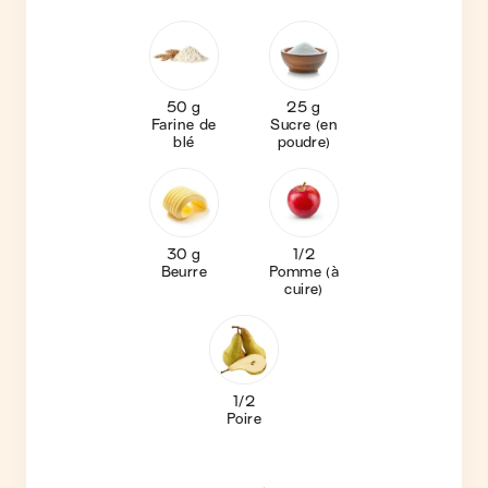
50 g
25 g
Farine de
Sucre (en
blé
poudre)
30 g
1/2
Beurre
Pomme (à
cuire)
1/2
Poire