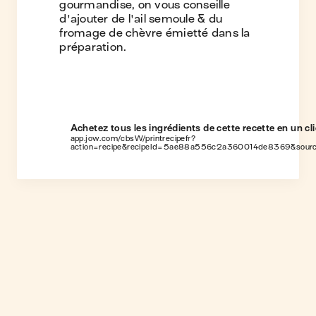
gourmandise, on vous conseille
d'ajouter de l'ail semoule & du
fromage de chèvre émietté dans la
préparation.
Achetez tous les ingrédients de cette recette en un cli
app.jow.com/cbsW/printrecipefr?
action=recipe&recipeId=5ae88a556c2a360014de8369&sour