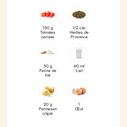
150 g
1/2 càc
Tomates
Herbes de
cerises
Provence
30 g
60 ml
Farine de
Lait
blé
20 g
1
Parmesan
Œuf
(râpé)