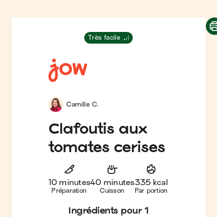
Très facile
Camille C.
Clafoutis aux
tomates cerises
10 minutes
40 minutes
335 kcal
Préparation
Cuisson
Par portion
Ingrédients
pour 1