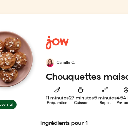
Camille C.
Chouquettes mais
11 minutes
27 minutes
5 minutes
454 
Préparation
Cuisson
Repos
Par po
oyen
Ingrédients
pour 1