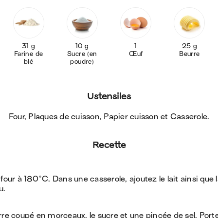
31 g
10 g
1
25 g
Farine de
Sucre (en
Œuf
Beurre
blé
poudre)
Ustensiles
Four, Plaques de cuisson, Papier cuisson et Casserole
.
Recette
 four à 180°C. Dans une casserole, ajoutez le lait ainsi qu
u.
rre coupé en morceaux, le sucre et une pincée de sel. Port