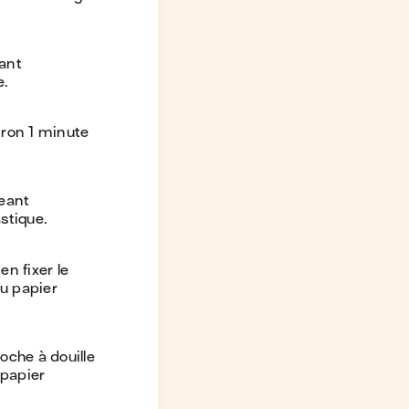
eant
e.
iron 1 minute
geant
stique.
en fixer le
du papier
oche à douille
 papier