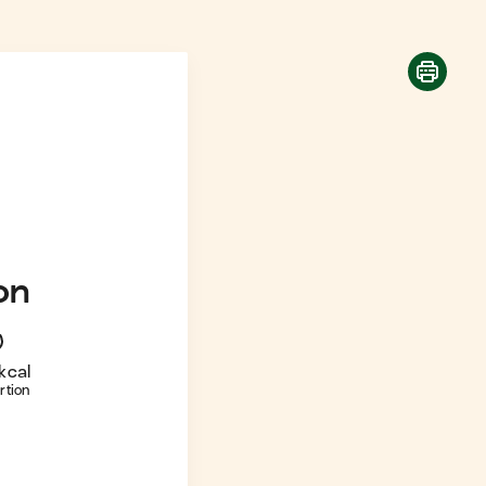
on
kcal
rtion