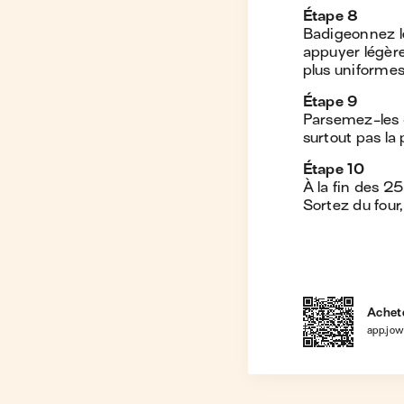
Étape
8
Badigeonnez le
appuyer légère
plus uniformes
Étape
9
Parsemez-les 
surtout pas la 
Étape
10
À la fin des 25
Sortez du four,
Achete
app.jo