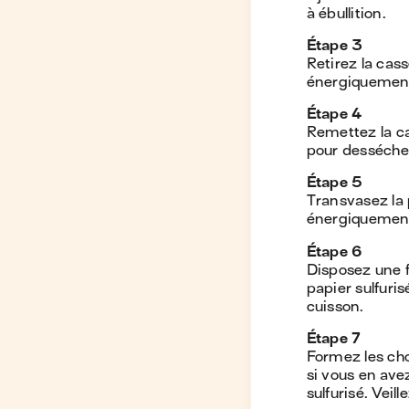
à ébullition.
Étape
3
Retirez la cas
énergiquement à
Étape
4
Remettez la ca
pour dessécher
Étape
5
Transvasez la 
énergiquement 
Étape
6
Disposez une fe
papier sulfuri
cuisson.
Étape
7
Formez les chou
si vous en ave
sulfurisé. Veil