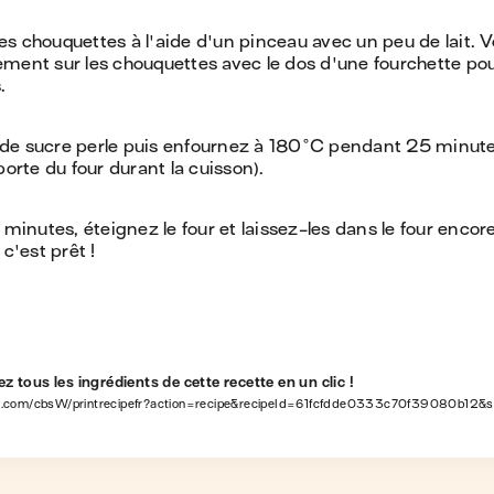
s chouquettes à l'aide d'un pinceau avec un peu de lait. 
ment sur les chouquettes avec le dos d'une fourchette pou
.
de sucre perle puis enfournez à 180°C pendant 25 minute
porte du four durant la cuisson).
 minutes, éteignez le four et laissez-les dans le four enco
 c'est prêt !
z tous les ingrédients de cette recette en un clic !
w.com/cbsW/printrecipefr?action=recipe&recipeId=61fcfdde0333c70f39080b12&