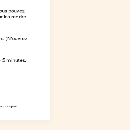
Vous pouvez
r les rendre
s. (N'ouvrez
re 5 minutes.
source=jow