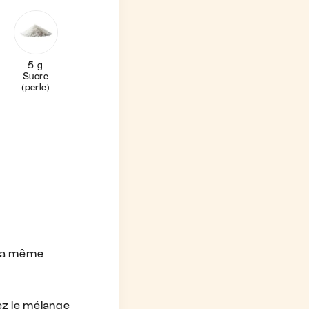
5 g
Sucre
(perle)
e la même
ez le mélange