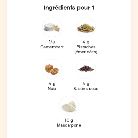
Ingrédients
pour 1
1/8
4 g
Camembert
Pistaches
(émondées)
4 g
4 g
Noix
Raisins secs
10 g
Mascarpone